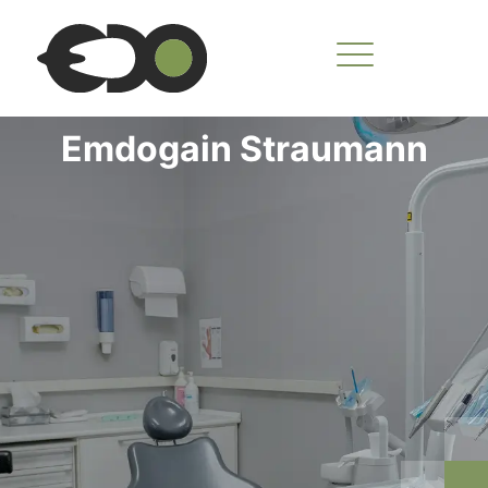
Ir
al
contenido
Emdogain Straumann