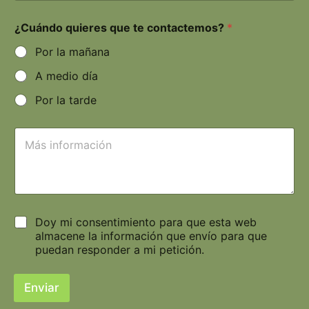
¿Cuándo quieres que te contactemos?
*
Por la mañana
A medio día
Por la tarde
Doy mi consentimiento para que esta web
almacene la información que envío para que
puedan responder a mi petición.
Enviar