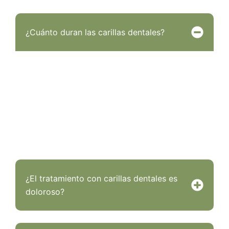
¿Cuánto duran las carillas dentales?
La duración depende del material y del cuidado
posterior. Las carillas de porcelana pueden
mantenerse en perfectas condiciones entre 10 y 15
años, mientras que las de composite suelen requerir
mantenimiento a los 5 o 7 años. Una buena higiene
bucodental y revisiones periódicas ayudan a
prolongar su durabilidad.
¿El tratamiento con carillas dentales es
doloroso?