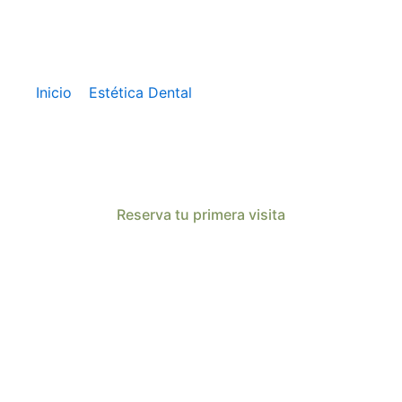
Inicio
»
Estética Dental
»
Blanqueamiento Dental
ento Dental E
Reserva tu primera visita