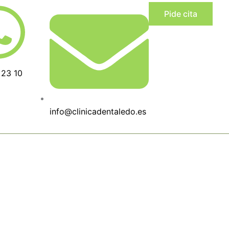
Pide cita
 23 10
info@clinicadentaledo.es