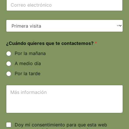
¿Cuándo quieres que te contactemos?
*
Por la mañana
A medio día
Por la tarde
Doy mi consentimiento para que esta web