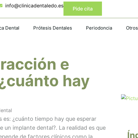
info@clinicadentaledo.es
Pide cita
ca Dental
Prótesis Dentales
Periodoncia
Otros
racción e
 ¿cuánto hay
s es: ¿cuánto tiempo hay que esperar
de un implante dental?. La realidad es que
Ín
 depende de factores clínicos como la