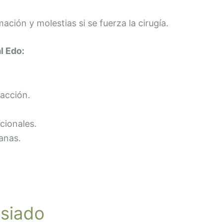
ción y molestias si se fuerza la cirugía.
l Edo:
racción.
cionales.
anas.
siado