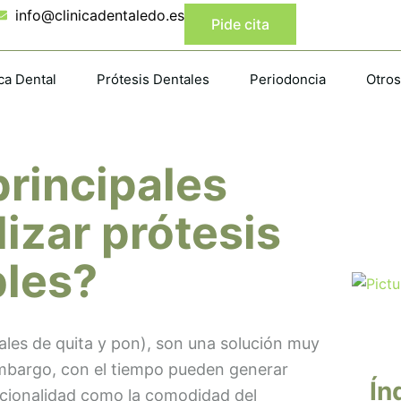
info@clinicadentaledo.es
Pide cita
ca Dental
Prótesis Dentales
Periodoncia
Otros
principales
izar prótesis
bles?
ales de quita y pon), son una solución muy
 embargo, con el tiempo pueden generar
Ín
ncionalidad como la comodidad del