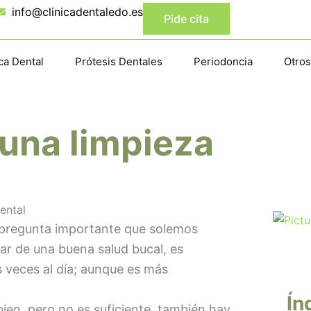
info@clinicadentaledo.es
Pide cita
ca Dental
Prótesis Dentales
Periodoncia
Otros
una limpieza
 pregunta importante que solemos
tar de una buena salud bucal, es
s veces al día; aunque es más
Ín
bien, pero no es suficiente, también hay