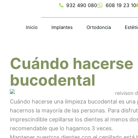
Ir
932 490 080
608 19 23 10
al
contenido
Inicio
Implantes
Ortodoncia
Estéti
Cuándo hacerse 
bucodental
Cuándo hacerse una limpieza bucodental es una
hacernos la mayoría de las personas. Para disfru
imprescindible cepillarse los dientes al menos do
recomendable que lo hagamos 3 veces.
Mantener nuestros dientes con el cepillado está 